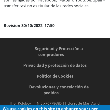
son las fijadas por Facebook, Twitter o Youtube. Spain-
transfer.taxi no es titular de las redes sociales.
Revision 30/10/2022 17:50
Seguridad y Protección a
compradores
Privacidad y protección de datos
Política de Cookies
Devoluciones y cancelación de
pedidos
Ihor Kolobov || NIE X7077868D || Lloret de Mar, Avnd
We use cookies on this site to enhance your user
Passa Pera 23 P02 13 A, Girona, 17310 || 2022 © Spain-